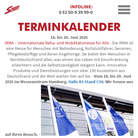
INFOLINE:
Toggle
0 52 50-9 39 99-0
naviga
TERMINKALENDER
18. bis 20. Juni 2026
IRMA – Internationale Reha- und Mobilitätsmesse für Alle
Die IRMA ist
eine Messe für Menschen mit Behinderung, Rollstuhlfahrer, Senioren,
Pflegebedürftige und deren Angehörige. Sie bietet den Menschen in
Norddeutschland alles, was einem das Leben mit Einschränkung
erleichtern und die Selbstständigkeit steigern kann. Innovative
Produkte und Dienstleistungen von über 130 Ausstellern aus
Deutschland und der Welt warten hier auf Sie.
Vom 18. bis 20. Juni
2026 im Messezentrum Hamburg.
Halle A3 Stand C10.
Wir freuen uns
auf Ihren Besuch.