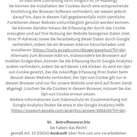
so dass eine Zuordnung nicht möglich ist (IP-Masking).
Sie können die Installation der Cookies durch eine entsprechende
Einstellung der Browser-Software verhindern; wir weisen jedoch
darauf hin, dass in diesem Fall gegebenenfalls nicht sämtliche
Funktionen dieser Website vollumfänglich genutzt werden können.
Sie können darüber hinaus die Erfassung der durch das Cookie
erzeugten und auf Ihre Nutzung der Website bezogenen Daten (inkl.
Ihrer IP-Adresse) sowie die Verarbeitung dieser Daten durch Google
verhindern, indem Sie ein Browser-Add-on herunterladen und
installieren (
https://tools.google.com/dlpage/gaoptout?hl=de
).
Alternativ zum Browser-Add-on, insbesondere bei Browsern auf
mobilen Endgeräten, können Sie die Erfassung durch Google Analytics
zudem verhindern, indem Sie auf diesen Link klicken. Es wird ein Opt-
out-Cookie gesetzt, das die zukünftige Erfassung Ihrer Daten beim
Besuch dieser Website verhindert. Der Opt-out-Cookie gilt nur in
diesem Browser und nur für unsere Website und wird auf Ihrem Gerät
abgelegt. Löschen Sie die Cookies in diesem Browser, müssen Sie das
Opt-out-Cookie erneut setzen.
Weitere Informationen zum Datenschutz im Zusammenhang mit
Google Analytics finden Sie etwa in der Google Analytics-Hilfe
(
https://support.google.com/analytics/answer/6004245?hl=de
).
VI. Betroffenenrechte
Sie haben das Recht:
gemäß Art. 15 DSGVO
Auskunft
über Ihre von uns verarbeiteten