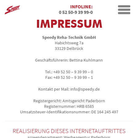
INFOLINE:
Toggle
0 52 50-9 39 99-0
naviga
IMPRESSUM
Speedy Reha-Technik GmbH
Habichtsweg 7a
33129 Delbrück
Geschäftsführerin: Bettina Kuhlmann
Tel.: +49 52 50 – 9 39 99 – 0
Fax: +49 52 50 – 9 39 99 – 1
Kontakt per Mail: info@speedy.de
Registergericht: Amtsgericht Paderborn
Registernummer: HRB 6585
Umsatzsteuer-Identifikationsnummer: DE 164 245 497
REALISIERUNG DIESES INTERNETAUFTRITTES
screendepartment: Werbeagentur Paderborn