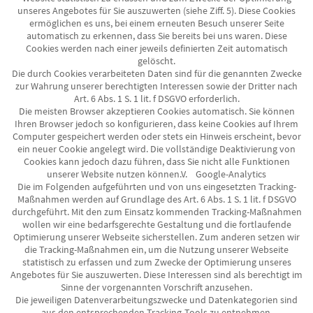
unseres Angebotes für Sie auszuwerten (siehe Ziff. 5). Diese Cookies
ermöglichen es uns, bei einem erneuten Besuch unserer Seite
automatisch zu erkennen, dass Sie bereits bei uns waren. Diese
Cookies werden nach einer jeweils definierten Zeit automatisch
gelöscht.
Die durch Cookies verarbeiteten Daten sind für die genannten Zwecke
zur Wahrung unserer berechtigten Interessen sowie der Dritter nach
Art. 6 Abs. 1 S. 1 lit. f DSGVO erforderlich.
Die meisten Browser akzeptieren Cookies automatisch. Sie können
Ihren Browser jedoch so konfigurieren, dass keine Cookies auf Ihrem
Computer gespeichert werden oder stets ein Hinweis erscheint, bevor
ein neuer Cookie angelegt wird. Die vollständige Deaktivierung von
Cookies kann jedoch dazu führen, dass Sie nicht alle Funktionen
unserer Website nutzen können.
V. Google-Analytics
Die im Folgenden aufgeführten und von uns eingesetzten Tracking-
Maßnahmen werden auf Grundlage des Art. 6 Abs. 1 S. 1 lit. f DSGVO
durchgeführt. Mit den zum Einsatz kommenden Tracking-Maßnahmen
wollen wir eine bedarfsgerechte Gestaltung und die fortlaufende
Optimierung unserer Webseite sicherstellen. Zum anderen setzen wir
die Tracking-Maßnahmen ein, um die Nutzung unserer Webseite
statistisch zu erfassen und zum Zwecke der Optimierung unseres
Angebotes für Sie auszuwerten. Diese Interessen sind als berechtigt im
Sinne der vorgenannten Vorschrift anzusehen.
Die jeweiligen Datenverarbeitungszwecke und Datenkategorien sind
aus den entsprechenden Tracking-Tools zu entnehmen.