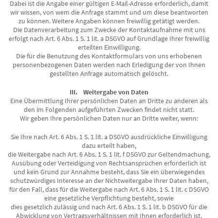
Dabei ist die Angabe einer gültigen E-Mail-Adresse erforderlich, damit
wir wissen, von wem die Anfrage stammt und um diese beantworten
zu können. Weitere Angaben können freiwillig getätigt werden.
Die Datenverarbeitung zum Zwecke der Kontaktaufnahme mit uns
erfolgt nach Art. 6 Abs. 1 S. 1 lit. a DSGVO auf Grundlage Ihrer freiwillig
erteilten Einwilligung.
Die für die Benutzung des Kontaktformulars von uns erhobenen
personenbezogenen Daten werden nach Erledigung der von Ihnen
gestellten Anfrage automatisch gelöscht.
III. Weitergabe von Daten
Eine Übermittlung Ihrer persönlichen Daten an Dritte zu anderen als
den im Folgenden aufgeführten Zwecken findet nicht statt.
Wir geben Ihre persönlichen Daten nur an Dritte weiter, wenn:
Sie Ihre nach Art. 6 Abs. 1 S. 1 lit. a DSGVO ausdrückliche Einwilligung
dazu erteilt haben,
die Weitergabe nach Art. 6 Abs. 1 S. 1 lit. f DSGVO zur Geltendmachung,
Ausübung oder Verteidigung von Rechtsansprüchen erforderlich ist
und kein Grund zur Annahme besteht, dass Sie ein überwiegendes
schutzwürdiges Interesse an der Nichtweitergabe Ihrer Daten haben,
für den Fall, dass für die Weitergabe nach Art. 6 Abs. 1 S. 1 lit. c DSGVO
eine gesetzliche Verpflichtung besteht, sowie
dies gesetzlich zulässig und nach Art. 6 Abs. 1 S. 1 lit. b DSGVO für die
Abwicklung von Vertragsverhältnissen mit Ihnen erforderlich ist.