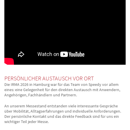
PERSÖNLICHER AUSTAUSCH VOR ORT
Die IRMA 2026 in Hamburg war für das Team von Speedy vor allem
eines: eine Gelegenheit für den direkten Austausch mit Anwendern,
Angehörigen, Fachhändlern und Partnern.
An unserem Messestand entstanden viele interessante Gespräche
über Mobilität, Alltagserfahrungen und individuelle Anforderungen.
Der persönliche Kontakt und das direkte Feedback sind für uns ein
wichtiger Teil jeder Messe.