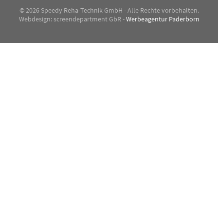
© 2026 Speedy Reha-Technik GmbH - Alle Rechte vorbehalten.
Webdesign: screendepartment GbR -
Werbeagentur Paderborn