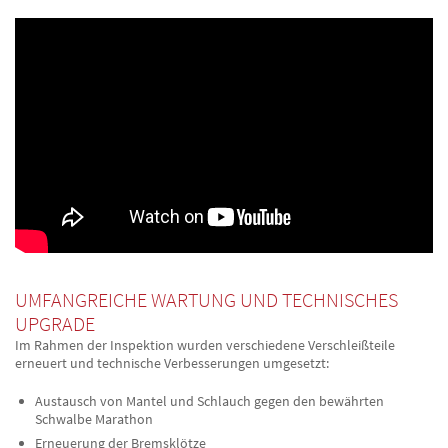
UMFANGREICHE WARTUNG UND TECHNISCHES
UPGRADE
Im Rahmen der Inspektion wurden verschiedene Verschleißteile
erneuert und technische Verbesserungen umgesetzt:
Austausch von Mantel und Schlauch gegen den bewährten
Schwalbe Marathon
Erneuerung der Bremsklötze